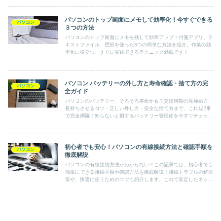
パソコンのトップ画面にメモして効率化！今すぐできる
パソコン
３つの方法
パソコンのトップ画面にメモを残して効率アップ！付箋アプリ、テ
キストファイル、壁紙を使った3つの簡単な方法を紹介。作業の効
率化に役立つ、すぐに実践できるテクニック満載です！
パソコン バッテリーの外し方と寿命確認・捨て方の完
パソコン
全ガイド
パソコンのバッテリー、そろそろ寿命かも？交換時期の見極め方・
長持ちさせるコツ・正しい外し方・安全な捨て方まで、これ1記事
で完全網羅！知らないと損するバッテリー管理術を今すぐチェッ
ク！
初心者でも安心！パソコンの有線接続方法と確認手順を
パソコン
徹底解説
パソコンの有線接続方法がわからない？この記事では、初心者でも
簡単にできる接続手順や確認方法を徹底解説！接続トラブルの解決
策や、快適に使うためのコツも紹介します。これで安定したネット
環境を手に入れよう！