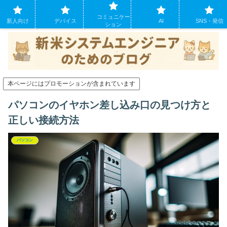
システムエンジニアになったばかりの方のために。現場でよくあるパソコンの
コミュニケー
トラブルも
新人向け
デバイス
AI
SNS・発信
ション
本ページにはプロモーションが含まれています
パソコンのイヤホン差し込み口の見つけ方と
正しい接続方法
パソコン