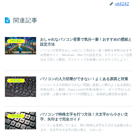
vit4242
関連記事
おしゃれなパソコン背景で気分一新！おすすめの壁紙と
パソコン
設定方法
パソコンの背景をおしゃれにして気分を一新！無料＆有料のおすす
め壁紙サイト、Windows・Macでの設定方法、スライドショー活用
法まで詳しく解説。デスクトップを快適にカスタマイズしよう！
パソコンの入力切替ができない！よくある原因と対策
パソコン
パソコンで入力切替ができない問題に直面した際のよくある原因と
対策を詳しく解説。Caps Lockや半角/全角キー、ローマ字/ひらが
な切替、上書き/挿入モードの問題など、具体的な解決策を提供し
ます。Windows10のユーザーに最適な内容です。
パソコンで特殊文字を打つ方法！大文字から小さい文
パソコン
字、矢印まで完全ガイド
パソコンを使用していると、時に特殊な文字を入力する必要が生じ
ます。大文字や小文字の切り替え、小さいひ...