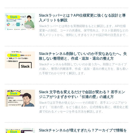
Slackラッパーとは？API仕様変更に強くなる設計と導
Slack
入メリットを解説
Slackラッパーとは何かを実務経験をもとに解説します。API仕様
変更への対応、コードの共通化、保守性向上、テスト容易性などの
導入メリットから、便利にしすぎるリスクや設計時の注意点まで、
若手〜中堅エンジニア向けにわかりやすく紹介します。
Slackチャンネル削除していいのか不安なあなたへ。失
Slack
敗しない整理術と、作成・追加・退出の整え方
Slackチャンネルを削除していいのか迷う方へ。削除とアーカイブ
の違い、整理の判断基準、作成・追加・退出の整え方を、落ち着い
た手順でわかりやすく解説します。
Slack 文字色を変えるだけで会話が変わる？ 若手エン
Slack
ジニアがつまずきやすい「伝達の壁」の越え方
Slackでは文字色が使えない――その前提で、若手エンジニアがつ
まずく「伝達の壁」をどう越えるか。公式情報を基に、構造化と配
慮で伝わるメッセージを作る方法を解説します。
Slackチャンネルが増えすぎたら？アーカイブで情報を
Slack