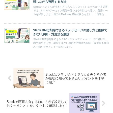
残しながら整理する方法
Slackチャンネルが増えすぎて見づらくなっていませんか？本記事
では、Slackのアーカイブ機能の使い方や削除との違い、運用ルー
ルを解説します。過去のRedmine運用経験をもとに、「情報を残
すこと」と「探せること」の違いについても考察します。
Slack DMは削除できる？メッセージの消し方と削除で
Slack
きない原因・対処法を解説
SlackのDMは削除できる？PC・スマホでのメッセージの消し方、
相手側の見え方、削除できない原因と対処法を解説。誤送信を仕組
みで減らすポイントも紹介します。
Slackはブラウザだけでも大丈夫？初心者
が最初に知っておきたいポイントを丁寧
に紹介
Slackで画面共有する前に「必ず設定して
おくべきこと」を、やさしく解説します