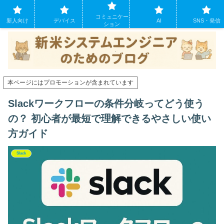
システムエンジニアになったばかりの方のために。現場でよくあるパソコンの
コミュニケー
トラブルも
新人向け
デバイス
AI
SNS・発信
ション
本ページにはプロモーションが含まれています
Slackワークフローの条件分岐ってどう使う
の？ 初心者が最短で理解できるやさしい使い
方ガイド
Slack