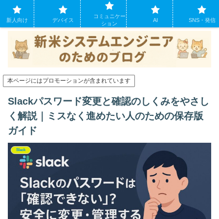
システムエンジニアになったばかりの方のために。現場でよくあるパソコンの
コミュニケー
トラブルも
新人向け
デバイス
AI
SNS・発信
ション
本ページにはプロモーションが含まれています
Slackパスワード変更と確認のしくみをやさし
く解説｜ミスなく進めたい人のための保存版
ガイド
Slack