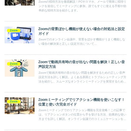
Zoomの招待方法を徹底解説！PCやスマホ、メールで簡単に招待リ
ンクを送信してミーティングに参加。誰でもすぐに使える手順や効
率的な招待方法を紹介します。
Zoomの背景ぼかし機能が使えない場合の対処法と設定
Zoom
ガイド
Zoomでのオンライン会議中、背景をぼかす機能がうまく機能しな
い場合の解決策と正しい設定方法について...
Zoomで動画共有時の音が出ない問題を解決！正しい音
Zoom
声設定方法
Zoomで動画共有時の音が出ない問題を解決するための正しい音声
設定方法を詳しく解説。よくある原因とトラブルシューティング方
法を紹介し、スムーズなオンラインミーティングを実現するための
具体的なステップを提供します。音声設定の見直しで、次回の
Zoomミーティングを成功させましょう！
Zoomミーティングでリアクション機能を使いこなす！
Zoom
位置と使い方完全ガイド
Zoomミーティングでのリアクション機能を完全攻略！この記事で
は、リアクションボタンの位置から手を挙げる方法、効果的な使い
方までを詳しく解説。オンライン会議でのコミュニケーションを円
滑にし、参加者のエンゲージメントを高めるコツを学びましょう。