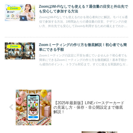
ZoomはWi-Fiなしでも使える？通信量の目安と外出先で
Zoom
も安心して参加する方法
ZoomはWi-Fiなしでも使えるのかを初心者向けに解説。モバイル通
信で参加する方法、1時間あたりの通信量の目安、テザリングの使
い方、外出先でも安心してZoomを利用するための備えまでわかり
やすく紹介します。
Zoomミーティングの作り方を徹底解説！初心者でも簡
Zoom
単にできる手順
Zoomミーティングの設定に不安を感じていませんか？初心者でも
簡単にできるZoomミーティングの作り方を徹底解説！基本手順か
ら成功のポイント、トラブル対応まで、すぐに使える実践的なガイ
ドで、リモートワークをさらに快適に。
【2025年最新版】LINEバースデーカード
の見返し方・保存・非公開設定まで徹底
解説！