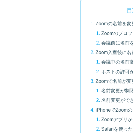
目
Zoomの名前を
Zoomのプロ
会議前に名前
Zoom入室後に
会議中の名前
ホストの許可
Zoomで名前が
名前変更が制
名前変更がで
iPhoneでZo
Zoomアプリ
Safariを使