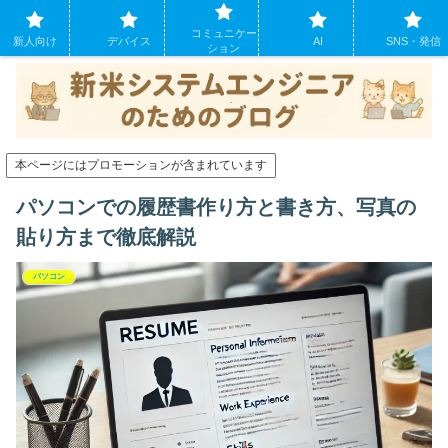
システムエンジニアになったばかりの方のために。現場でよくあるパソコンの
コミュニケー
トラブルも
新人向け
デバイス
AI
SNS・発信
ション
本ページにはプロモーションが含まれています
パソコンでの履歴書作り方と書き方、写真の
貼り方まで徹底解説
パソコン