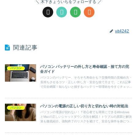
木下きょういちをフォローする
vit4242
関連記事
パソコン バッテリーの外し方と寿命確認・捨て方の完
パソコン
全ガイド
パソコンのバッテリー、そろそろ寿命かも？交換時期の見極め方・
長持ちさせるコツ・正しい外し方・安全な捨て方まで、これ1記事
で完全網羅！知らないと損するバッテリー管理術を今すぐチェッ
ク！
パソコンの電源の正しい切り方と切れない時の対処法
パソコン
パソコンの電源が切れない！？初心者でも簡単にできるWindows
とMacの正しいシャットダウン方法を解説！トラブルの原因と解決
策も徹底紹介。強制終了のリスクを避けて、安全な操作を身につけ
ましょう。