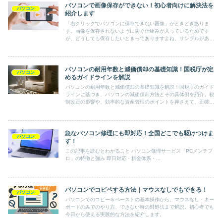
パソコンで画像保存ができない！初心者向けに解決法を
パソコン
紹介します
「右クリックでパソコンに保存できない画像」がときどきありま
す。画像を保存されないように防ぐ仕組みが入っているためです
が、どうしても保存したいときってありますよね。サンプルがある
ので、画像の保存を練習してみてください。
パソコンの耐用年数と減価償却の基礎知識！国税庁が定
パソコン
めるガイドラインを解説
パソコンの耐用年数と減価償却の基礎知識を解説！国税庁のガイド
ラインに基づき、パソコンの減価償却方法とその具体例を紹介。税
制改正の影響や、効率的な資産管理のポイントを押さえて、正確な
会計処理をサポートします。
急なパソコン修理にも即対応！全国どこでも駆けつけま
パソコン
す！
この記事を読むとわかること パソコン修理サービス「PCメンテプ
ロ」の特徴と強み 即日対応・料金体系・...
パソコンでコピペする方法｜マウスなしでもできる！
パソコン
パソコンでのコピー＆ペーストの基本操作から、マウスなし・キー
ボードのみでのやり方、できない時の対処法まで解説。初心者でも
今日から使える実践的な方法を紹介します。