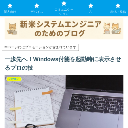
システムエンジニアになったばかりの方のために。現場でよくあるパソコンの
コミュニケー
トラブルも
新人向け
デバイス
AI
SNS・発信
ション
本ページにはプロモーションが含まれています
一歩先へ！Windows付箋を起動時に表示させ
るプロの技
パソコン