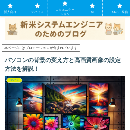
システムエンジニアになったばかりの方のために。現場でよくあるパソコンの
コミュニケー
トラブルも
新人向け
デバイス
AI
SNS・発信
ション
本ページにはプロモーションが含まれています
パソコンの背景の変え方と高画質画像の設定
方法を解説！
パソコン