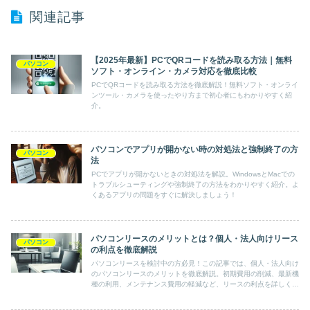
関連記事
【2025年最新】PCでQRコードを読み取る方法｜無料
パソコン
ソフト・オンライン・カメラ対応を徹底比較
PCでQRコードを読み取る方法を徹底解説！無料ソフト・オンライ
ンツール・カメラを使ったやり方まで初心者にもわかりやすく紹
介。
パソコンでアプリが開かない時の対処法と強制終了の方
パソコン
法
PCでアプリが開かないときの対処法を解説。WindowsとMacでの
トラブルシューティングや強制終了の方法をわかりやすく紹介。よ
くあるアプリの問題をすぐに解決しましょう！
パソコンリースのメリットとは？個人・法人向けリース
パソコン
の利点を徹底解説
パソコンリースを検討中の方必見！この記事では、個人・法人向け
のパソコンリースのメリットを徹底解説。初期費用の削減、最新機
種の利用、メンテナンス費用の軽減など、リースの利点を詳しく紹
介します。リースの具体的な活用方法や注意点も解説し、最適なリ
ースプラン選びをサポートします。