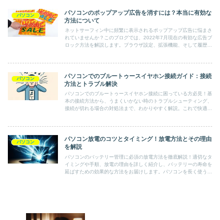
パソコンのポップアップ広告を消すには？本当に有効な
パソコン
方法について
ネットサーフィン中に頻繁に表示されるポップアップ広告に悩まさ
れていませんか？このブログでは、2022年7月現在の有効な広告ブ
ロック方法を解説します。ブラウザ設定、拡張機能、そして履歴削
除による対策を紹介し、広告を効果的に排除するための最新情報を
お届けします。
パソコンでのブルートゥースイヤホン接続ガイド：接続
パソコン
方法とトラブル解決
パソコンでのブルートゥースイヤホン接続に困っている方必見！基
本の接続方法から、うまくいかない時のトラブルシューティング、
接続が切れる場合の対処法まで、わかりやすく解説。これで快適に
ブルートゥースイヤホンを使いこなせます！
パソコン放電のコツとタイミング！放電方法とその理由
パソコン
を解説
パソコンのバッテリー管理に必須の放電方法を徹底解説！適切なタ
イミングや手順、放電の理由を詳しく紹介し、バッテリーの寿命を
延ばすための効果的な方法をお届けします。パソコンを長く使うた
めの必読ガイドです。