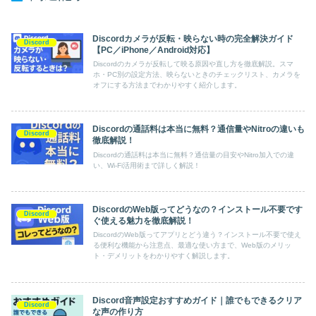
Discordカメラが反転・映らない時の完全解決ガイド
Discord
【PC／iPhone／Android対応】
Discordのカメラが反転して映る原因や直し方を徹底解説。スマ
ホ・PC別の設定方法、映らないときのチェックリスト、カメラを
オフにする方法までわかりやすく紹介します。
Discordの通話料は本当に無料？通信量やNitroの違いも
Discord
徹底解説！
Discordの通話料は本当に無料？通信量の目安やNitro加入での違
い、Wi-Fi活用術まで詳しく解説！
DiscordのWeb版ってどうなの？インストール不要です
Discord
ぐ使える魅力を徹底解説！
DiscordのWeb版ってアプリとどう違う？インストール不要で使え
る便利な機能から注意点、最適な使い方まで、Web版のメリッ
ト・デメリットをわかりやすく解説します。
Discord音声設定おすすめガイド｜誰でもできるクリア
Discord
な声の作り方