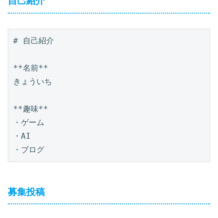
自己紹介
# 自己紹介

**名前**

きょういち

**趣味**

・ゲーム

・AI

募集投稿