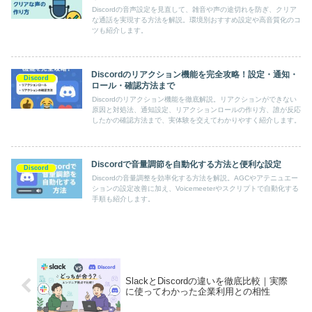
Discordの音声設定を見直して、雑音や声の途切れを防ぎ、クリア
な通話を実現する方法を解説。環境別おすすめ設定や高音質化のコ
ツも紹介します。
Discordのリアクション機能を完全攻略！設定・通知・
Discord
ロール・確認方法まで
Discordのリアクション機能を徹底解説。リアクションができない
原因と対処法、通知設定、リアクションロールの作り方、誰が反応
したかの確認方法まで、実体験を交えてわかりやすく紹介します。
Discordで音量調節を自動化する方法と便利な設定
Discord
Discordの音量調整を効率化する方法を解説。AGCやアテニュエー
ションの設定改善に加え、Voicemeeterやスクリプトで自動化する
手順も紹介します。
SlackとDiscordの違いを徹底比較｜実際
に使ってわかった企業利用との相性