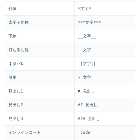
斜体
*文字*
太字＋斜体
***文字***
下線
__文字__
打ち消し線
~~文字~~
ネタバレ
||文字||
引用
> 文字
見出し1
# 見出し
見出し2
## 見出し
見出し3
### 見出し
インラインコード
`code`