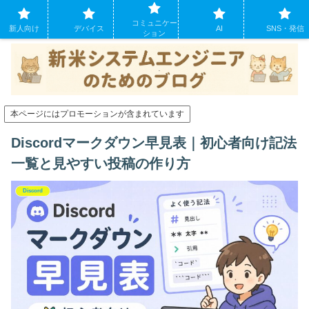
システムエンジニアになったばかりの方のために。現場でよくあるパソコンの
コミュニケー
トラブルも
新人向け
デバイス
AI
SNS・発信
ション
本ページにはプロモーションが含まれています
Discordマークダウン早見表｜初心者向け記法
一覧と見やすい投稿の作り方
Discord