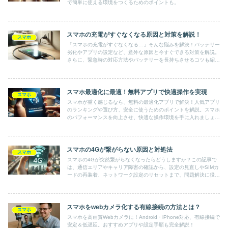
で簡単に使える環境をつくるためのポイントも。
スマホの充電がすぐなくなる原因と対策を解説！
スマホ
「スマホの充電がすぐなくなる…」そんな悩みを解決！バッテリー
劣化やアプリの設定など、意外な原因と今すぐできる対策を解説。
さらに、緊急時の対応方法やバッテリーを長持ちさせるコツも紹
介。今日から試せる簡単な方法で、スマホの電池持ちを改善しませ
んか？
スマホ最適化に最適！無料アプリで快適操作を実現
スマホ
スマホが重く感じるなら、無料の最適化アプリで解決！人気アプリ
のランキングや選び方、安全に使うためのポイントを解説。スマホ
のパフォーマンスを向上させ、快適な操作環境を手に入れましょ
う。
スマホの4Gが繋がらない原因と対処法
スマホ
スマホの4Gが突然繋がらなくなったらどうしますか？この記事で
は、通信エリアやキャリア障害の確認から、設定の見直しやSIMカ
ードの再装着、ネットワーク設定のリセットまで、問題解決に役立
つ具体的な対処法を詳しく解説します。4G接続のトラブルを迅速
に解決したい方におすすめのガイドです。
スマホをwebカメラ化する有線接続の方法とは？
スマホ
スマホを高画質Webカメラに！Android・iPhone対応、有線接続で
安定＆低遅延。おすすめアプリや設定手順も完全解説！