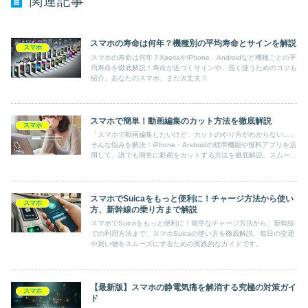
関連記事
スマホの寿命は何年？機種別の平均寿命とサインを解説
スマホ
スマホの寿命は何年？XperiaやiPhone、Androidなど機種ごとの平
均寿命を徹底解説！寿命が近づくサインや、長く使うためのコツも
紹介。あなたのスマホ、まだ大丈夫？
スマホで簡単！動画編集のカット方法を徹底解説
スマホ
「スマホで動画編集したいけど、カットのやり方がわからない…」
そんな悩みを解決！iPhone・Androidの標準機能や無料アプリを活
用して、誰でも簡単に動画をカットする方法を徹底解説。スムーズ
な編集のコツや画質を落とさない保存方法も紹介！これを読めば、
スマホだけでプロ級の仕上がりに♪
スマホでSuicaをもっと便利に！チャージ方法から使い
スマホ
方、新幹線の乗り方まで解説
スマホでSuicaをもっと便利に！簡単なチャージ方法から、新幹線
での利用方法まで、スマホSuicaの使い方を徹底解説。毎日の交通
や買い物をスムーズにするための実践的なガイドです。
【最新版】スマホの静電気痛を解消する究極の対策ガイ
スマホ
ド