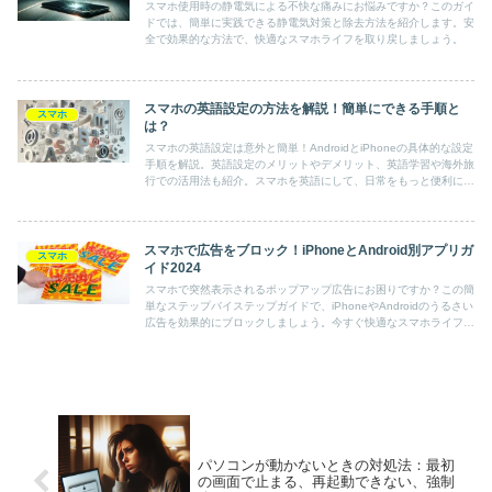
スマホ使用時の静電気による不快な痛みにお悩みですか？このガイ
ドでは、簡単に実践できる静電気対策と除去方法を紹介します。安
全で効果的な方法で、快適なスマホライフを取り戻しましょう。
スマホの英語設定の方法を解説！簡単にできる手順と
スマホ
は？
スマホの英語設定は意外と簡単！AndroidとiPhoneの具体的な設定
手順を解説。英語設定のメリットやデメリット、英語学習や海外旅
行での活用法も紹介。スマホを英語にして、日常をもっと便利にし
ませんか？
スマホで広告をブロック！iPhoneとAndroid別アプリガ
スマホ
イド2024
スマホで突然表示されるポップアップ広告にお困りですか？この簡
単なステップバイステップガイドで、iPhoneやAndroidのうるさい
広告を効果的にブロックしましょう。今すぐ快適なスマホライフを
取り戻す方法をご紹介します！
パソコンが動かないときの対処法：最初
の画面で止まる、再起動できない、強制