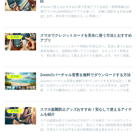
説
iPhoneで使えるおすすめの実寸定規アプリを紹介！標準搭載の計
測アプリやLiDAR対応のアプリを使って、正確に測定する方法を解
説します。外出先での測定がもっと簡単に！
スマホでクレジットカードを安全に使う方法とおすすめ
スマホ
アプリ
スマホでのクレジットカード利用が不安な方へ。安全に使うための
基本知識から、信頼性の高いアプリの紹介、セキュリティ対策ま
で、初心者でも安心して使えるガイドを提供します。今すぐ実践で
きる安全対策をチェック！
Zoomのバーチャル背景を無料でダウンロードする方法
スマホ
Zoomのバーチャル背景を無料でダウンロードする方法を詳しく解
説！公式サイトやサードパーティサイトからの入手方法、設定手
順、トラブル解決のヒントも紹介。オンラインミーティングを楽し
く、プロフェッショナルに演出しよう！
スマホ盗難防止グッズおすすめ！安心して使えるアイテ
スマホ
ムを紹介
スマホ盗難を防ぐためのおすすめグッズを紹介！ケースやストラッ
プ、アラーム付きアイテムなど、安心して使える防犯対策を徹底解
説。大切なスマホを守るための効果的な防止策を今すぐチェック！