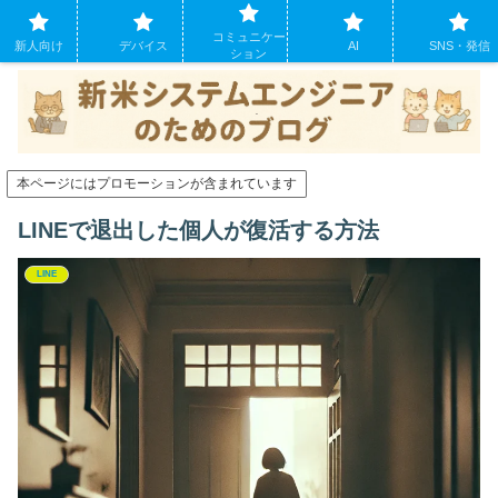
システムエンジニアになったばかりの方のために。現場でよくあるパソコンの
コミュニケー
トラブルも
新人向け
デバイス
AI
SNS・発信
ション
本ページにはプロモーションが含まれています
LINEで退出した個人が復活する方法
LINE