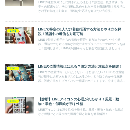
LINEの送信取り消しに隠された心理とは？誤送信、気まずさ、相
手への配慮など、その行動に込められた本音を徹底解説！取り消し
が相手に与える印象や、適切な対応法を知りたい方必見。
LINEで特定の1人だけ着信拒否する方法とやり方を解
LINE
説！通話中の着信も対応可能
LINEで特定の相手からの着信を拒否する方法をわかりやすく解
説。通話中でも対応可能な設定方法やプライバシー管理のコツを詳
しく説明します。LINEの利用をもっと安全で快適にしましょう。
LINEの位置情報はばれる？設定方法と注意点を解説！
LINE
LINEでの位置情報、ばれたくない…けど使いたい！LINEの位置情
報が勝手に共有されるリスクはあるのか、どう防ぐのかを徹底解
説。設定方法からプライバシー保護のポイントまで、今すぐ確認し
て安心して使いましょう！
【診断】LINEアイコンの心理が丸わかり！風景・動
LINE
物・単色・似顔絵が示す性格
LINEアイコンは心理や性格を映す鏡。風景・動物・単色・似顔絵
など種類ごとに隠された深層心理と印象を徹底解説！