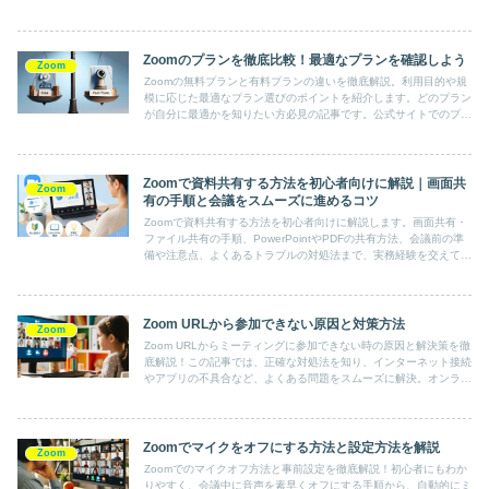
Zoom体験を実現しましょう。
Zoomのプランを徹底比較！最適なプランを確認しよう
Zoom
Zoomの無料プランと有料プランの違いを徹底解説。利用目的や規
模に応じた最適なプラン選びのポイントを紹介します。どのプラン
が自分に最適かを知りたい方必見の記事です。公式サイトでのプラ
ン確認や変更方法も詳しく解説。これでZoomの効果的な活用が可
能に！
Zoomで資料共有する方法を初心者向けに解説｜画面共
Zoom
有の手順と会議をスムーズに進めるコツ
Zoomで資料共有する方法を初心者向けに解説します。画面共有・
ファイル共有の手順、PowerPointやPDFの共有方法、会議前の準
備や注意点、よくあるトラブルの対処法まで、実務経験を交えてわ
かりやすく紹介します。
Zoom URLから参加できない原因と対策方法
Zoom
Zoom URLからミーティングに参加できない時の原因と解決策を徹
底解説！この記事では、正確な対処法を知り、インターネット接続
やアプリの不具合など、よくある問題をスムーズに解決。オンライ
ン会議の参加をスムーズに行うための必読ガイドです。
Zoomでマイクをオフにする方法と設定方法を解説
Zoom
Zoomでのマイクオフ方法と事前設定を徹底解説！初心者にもわか
りやすく、会議中に音声を素早くオフにする手順から、自動的にミ