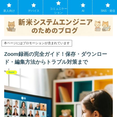
システムエンジニアになったばかりの方のために。現場でよくあるパソコンの
コミュニケー
トラブルも
新人向け
デバイス
AI
SNS・発信
ション
本ページにはプロモーションが含まれています
Zoom録画の完全ガイド！保存・ダウンロー
ド・編集方法からトラブル対策まで
Zoom