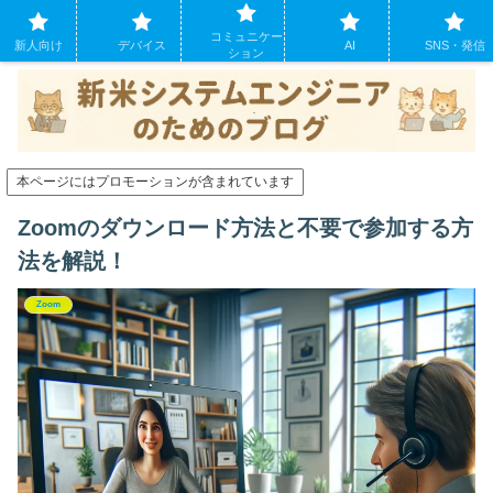
システムエンジニアになったばかりの方のために。現場でよくあるパソコンの
コミュニケー
トラブルも
新人向け
デバイス
AI
SNS・発信
ション
本ページにはプロモーションが含まれています
Zoomのダウンロード方法と不要で参加する方
法を解説！
Zoom