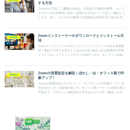
する方法
Zoomの文字起こし機能の仕組み、日本語での精度や限界、そして
そのデータを効果的に保存・活用する方法について詳しく解説して
います。特に、ビジネスや教育での実践的な利用方法に焦点を当て
ており、Zoomの活用を最大化したいユーザーにとって役立つ内容
です。初心者でも簡単に理解できるように、具体的な手順やコツが
紹介されています。
Zoomインストーラーのダウンロードとインストール方
Zoom
法
Zoomインストーラーのダウンロードとインストール方法を徹底解
説！初めての方でも安心してZoomを使い始められる具体的な手順
とトラブルシューティングのコツを紹介します。オンライン会議の
準備を完璧にサポート！
Zoomの背景設定を解説｜ぼかし・白・オフィス風で印
Zoom
象アップ！
Zoomの背景設定をマスターして、オンラインでの印象アップ！背
景のぼかし方、白背景の使い方、オフィス風バーチャル背景の導入
手順まで、プロらしい画面演出の方法をわかりやすく解説します。