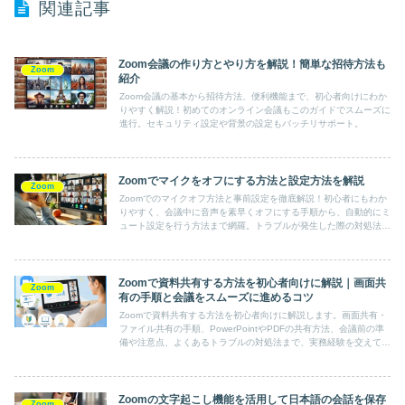
関連記事
Zoom会議の作り方とやり方を解説！簡単な招待方法も
Zoom
紹介
Zoom会議の基本から招待方法、便利機能まで、初心者向けにわか
りやすく解説！初めてのオンライン会議もこのガイドでスムーズに
進行。セキュリティ設定や背景の設定もバッチリサポート。
Zoomでマイクをオフにする方法と設定方法を解説
Zoom
Zoomでのマイクオフ方法と事前設定を徹底解説！初心者にもわか
りやすく、会議中に音声を素早くオフにする手順から、自動的にミ
ュート設定を行う方法まで網羅。トラブルが発生した際の対処法も
紹介しています。この記事を読めば、Zoomでの会議をよりスムー
ズに進行させるための知識が手に入ります。
Zoomで資料共有する方法を初心者向けに解説｜画面共
Zoom
有の手順と会議をスムーズに進めるコツ
Zoomで資料共有する方法を初心者向けに解説します。画面共有・
ファイル共有の手順、PowerPointやPDFの共有方法、会議前の準
備や注意点、よくあるトラブルの対処法まで、実務経験を交えてわ
かりやすく紹介します。
Zoomの文字起こし機能を活用して日本語の会話を保存
Zoom