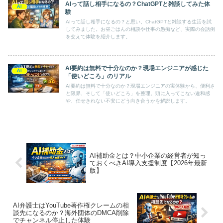
AIって話し相手になるの？ChatGPTと雑談してみた体
AI
験
AIって話し相手になるの？と思い、ChatGPTと雑談する生活を試
してみました。お昼ごはんの相談や仕事の愚痴など、実際の会話例
を交えて体験を紹介します。
AI要約は無料で十分なのか？現場エンジニアが感じた
AI
「使いどころ」のリアル
AI要約は無料で十分なのか？現場エンジニアの実体験から、便利さ
と限界、そして「使いどころ」を整理。頭に入ってこない違和感
や、任せきれない不安にどう向き合うかを解説します。
AI補助金とは？中小企業の経営者が知っ
ておくべきAI導入支援制度【2026年最新
版】
AI弁護士はYouTube著作権クレームの相
談先になるのか？海外団体のDMCA削除
でチャンネル停止した体験