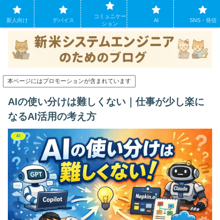
システムエンジニアになったばかりの方のために。現場でよくあるパソコンの
コミュニケー
トラブルも
新人向け
デバイス
AI
SNS・発信
ション
本ページにはプロモーションが含まれています
AIの使い分けは難しくない｜仕事が少し楽に
なるAI活用の考え方
AI