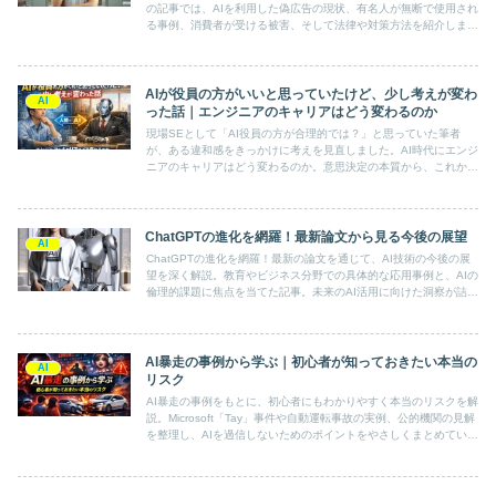
の記事では、AIを利用した偽広告の現状、有名人が無断で使用され
る事例、消費者が受ける被害、そして法律や対策方法を紹介しま
す。消費者の信頼を守り、安心してインターネットを利用するため
の重要な情報が満載です。
AIが役員の方がいいと思っていたけど、少し考えが変わ
AI
った話｜エンジニアのキャリアはどう変わるのか
現場SEとして「AI役員の方が合理的では？」と思っていた筆者
が、ある違和感をきっかけに考えを見直しました。AI時代にエンジ
ニアのキャリアはどう変わるのか。意思決定の本質から、これから
の働き方を整理します。
ChatGPTの進化を網羅！最新論文から見る今後の展望
AI
ChatGPTの進化を網羅！最新の論文を通じて、AI技術の今後の展
望を深く解説。教育やビジネス分野での具体的な応用事例と、AIの
倫理的課題に焦点を当てた記事。未来のAI活用に向けた洞察が詰ま
った必読の内容です。
AI暴走の事例から学ぶ｜初心者が知っておきたい本当の
AI
リスク
AI暴走の事例をもとに、初心者にもわかりやすく本当のリスクを解
説。Microsoft「Tay」事件や自動運転事故の実例、公的機関の見解
を整理し、AIを過信しないためのポイントをやさしくまとめていま
す。