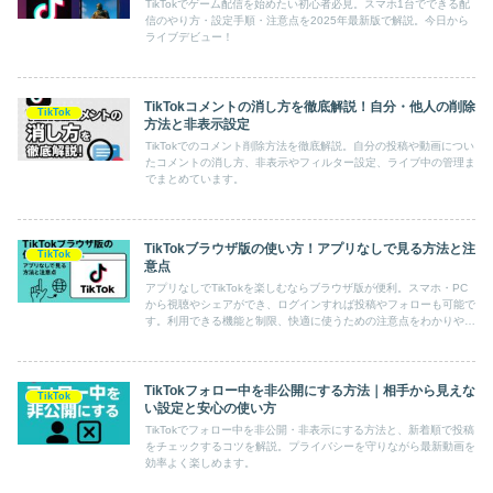
TikTokでゲーム配信を始めたい初心者必見。スマホ1台でできる配
信のやり方・設定手順・注意点を2025年最新版で解説。今日から
ライブデビュー！
TikTokコメントの消し方を徹底解説！自分・他人の削除
TikTok
方法と非表示設定
TikTokでのコメント削除方法を徹底解説。自分の投稿や動画につい
たコメントの消し方、非表示やフィルター設定、ライブ中の管理ま
でまとめています。
TikTokブラウザ版の使い方！アプリなしで見る方法と注
TikTok
意点
アプリなしでTikTokを楽しむならブラウザ版が便利。スマホ・PC
から視聴やシェアができ、ログインすれば投稿やフォローも可能で
す。利用できる機能と制限、快適に使うための注意点をわかりやす
く解説します。
TikTokフォロー中を非公開にする方法｜相手から見えな
TikTok
い設定と安心の使い方
TikTokでフォロー中を非公開・非表示にする方法と、新着順で投稿
をチェックするコツを解説。プライバシーを守りながら最新動画を
効率よく楽しめます。