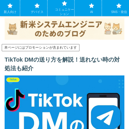
システムエンジニアになったばかりの方のために。現場でよくあるパソコンの
コミュニケー
トラブルも
新人向け
デバイス
AI
SNS・発信
ション
本ページにはプロモーションが含まれています
TikTok DMの送り方を解説！送れない時の対
処法も紹介
TikTok