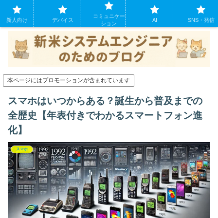
システムエンジニアになったばかりの方のために。現場でよくあるパソコンの
コミュニケー
トラブルも
新人向け
デバイス
AI
SNS・発信
ション
本ページにはプロモーションが含まれています
スマホはいつからある？誕生から普及までの
全歴史【年表付きでわかるスマートフォン進
化】
スマホ