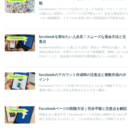
順
Facebookのパスワードを忘れてしまった方必見！リセットコード
が届かない原因や、パスワードの文字数ルール、安全な再設定のコ
ツまで徹底解説。トラブルを未然に防ぐ2段階認証や予防策も紹介
しています。大切なアカウントを守るための必読ガイドです！
facebookを辞めたい人必見！スムーズな退会方法と注
Facebook
意点
facebookを辞めたいと感じたら必読！退会と一時停止の違い、具
体的な退会方法、注意すべきリスクまで徹底解説。後悔しないため
のポイントと、退会後のSNS移行や断捨離のヒントも紹介しま
す。
facebookのアカウント作成時の注意点と複数作成のポ
Facebook
イント
Facebookアカウント作成でやりがちなミスとは？複数アカウント
運用の落とし穴と安全な対策をわかりやすく解説！
Facebookページの削除方法｜完全手順と注意点を解説
Facebook
間違えると復活不可！Facebookページを安全に削除するための手
順と注意点をまとめました。これを読めば安心して削除できます。