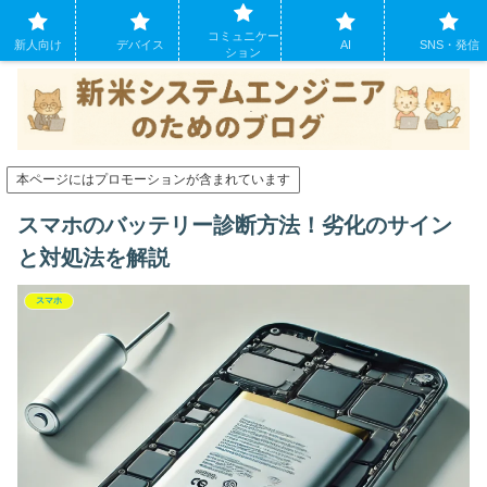
システムエンジニアになったばかりの方のために。現場でよくあるパソコンの
コミュニケー
トラブルも
新人向け
デバイス
AI
SNS・発信
ション
本ページにはプロモーションが含まれています
スマホのバッテリー診断方法！劣化のサイン
と対処法を解説
スマホ