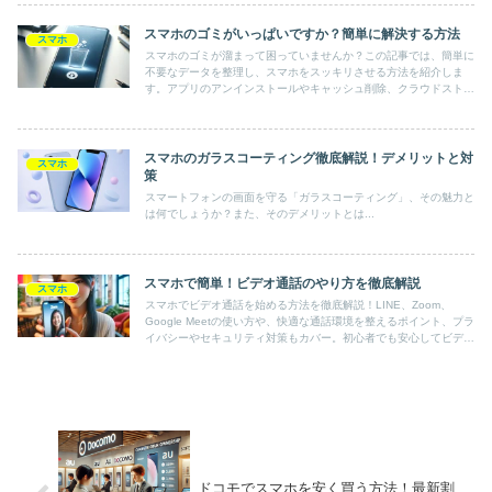
スマホのゴミがいっぱいですか？簡単に解決する方法
スマホ
スマホのゴミが溜まって困っていませんか？この記事では、簡単に
不要なデータを整理し、スマホをスッキリさせる方法を紹介しま
す。アプリのアンインストールやキャッシュ削除、クラウドストレ
ージの活用など、初心者でも実践できる具体的な手順を詳しく解
説。ストレージを効率的に管理し、スマホのパフォーマンスを最適
化しましょう。
スマホのガラスコーティング徹底解説！デメリットと対
スマホ
策
スマートフォンの画面を守る「ガラスコーティング」、その魅力と
は何でしょうか？また、そのデメリットとは...
スマホで簡単！ビデオ通話のやり方を徹底解説
スマホ
スマホでビデオ通話を始める方法を徹底解説！LINE、Zoom、
Google Meetの使い方や、快適な通話環境を整えるポイント、プラ
イバシーやセキュリティ対策もカバー。初心者でも安心してビデオ
通話を楽しめるガイドです。
ドコモでスマホを安く買う方法！最新割