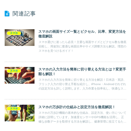
関連記事
スマホの画面サイズ一覧とピクセル、比率、変更方法を
スマホ
徹底解説
スマホ選びに迷ったら必見！主要な画面サイズとピクセル数を徹底
比較し、用途別に最適な画面比率やサイズ調整方法も解説。理想の
スマホを見つけるガイド！
スマホの入力方法を簡単に切り替える方法とは？変更手
スマホ
順も解説！
スマホの入力方法を簡単に切り替える方法を解説！日本語・英語、
フリック入力の切り替え手順を紹介し、iPhone・Androidそれぞれ
の設定方法も詳しく説明します。入力作業を効率化し、快適なスマ
ホライフを手に入れましょう！
スマホの万歩計の仕組みと設定方法を徹底解説！
スマホ
スマホの万歩計機能の基本的な仕組み、設定方法、使い方について
詳細に説明しています。加速度センサーやGPS機能を活用し、正
確な歩数データを取得する方法を解説し、健康管理に役立てるため
の具体的な設定手順やアプリの活用方法も紹介しています。スマホ
の万歩計を最大限に活用し、健康的な生活を目指しましょう。