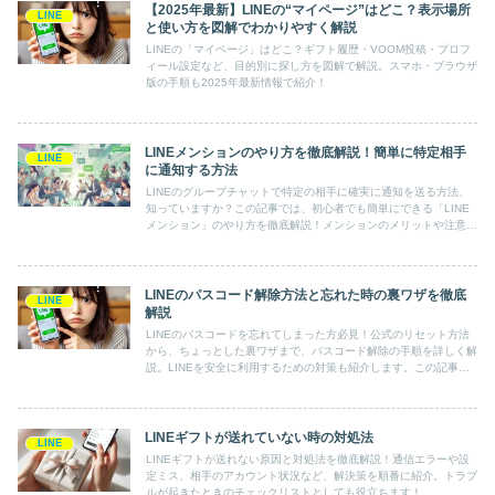
【2025年最新】LINEの“マイページ”はどこ？表示場所
LINE
と使い方を図解でわかりやすく解説
LINEの「マイページ」はどこ？ギフト履歴・VOOM投稿・プロフ
ィール設定など、目的別に探し方を図解で解説。スマホ・ブラウザ
版の手順も2025年最新情報で紹介！
LINEメンションのやり方を徹底解説！簡単に特定相手
LINE
に通知する方法
LINEのグループチャットで特定の相手に確実に通知を送る方法、
知っていますか？この記事では、初心者でも簡単にできる「LINE
メンション」のやり方を徹底解説！メンションのメリットや注意点
も詳しく紹介。効率的なチャット術を身に付けましょう！
LINEのパスコード解除方法と忘れた時の裏ワザを徹底
LINE
解説
LINEのパスコードを忘れてしまった方必見！公式のリセット方法
から、ちょっとした裏ワザまで、パスコード解除の手順を詳しく解
説。LINEを安全に利用するための対策も紹介します。この記事で
トラブル解決のヒントを見つけて、安心してLINEを楽しみましょ
う。
LINEギフトが送れていない時の対処法
LINE
LINEギフトが送れない原因と対処法を徹底解説！通信エラーや設
定ミス、相手のアカウント状況など、解決策を順番に紹介。トラブ
ルが起きたときのチェックリストとしても役立ちます！