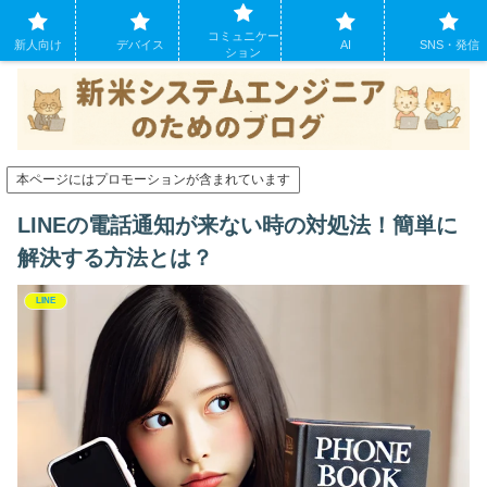
システムエンジニアになったばかりの方のために。現場でよくあるパソコンの
コミュニケー
トラブルも
新人向け
デバイス
AI
SNS・発信
ション
本ページにはプロモーションが含まれています
LINEの電話通知が来ない時の対処法！簡単に
解決する方法とは？
LINE