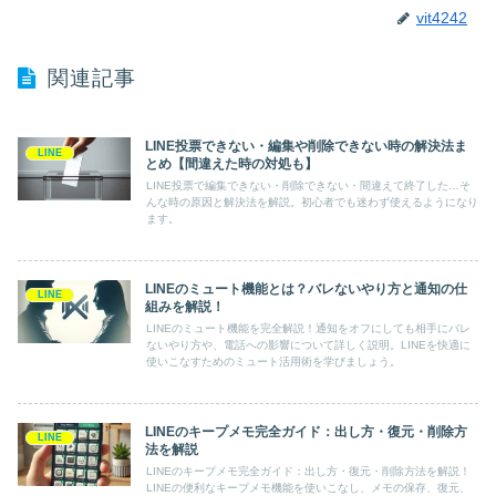
vit4242
関連記事
LINE投票できない・編集や削除できない時の解決法ま
LINE
とめ【間違えた時の対処も】
LINE投票で編集できない・削除できない・間違えて終了した…そ
んな時の原因と解決法を解説。初心者でも迷わず使えるようになり
ます。
LINEのミュート機能とは？バレないやり方と通知の仕
LINE
組みを解説！
LINEのミュート機能を完全解説！通知をオフにしても相手にバレ
ないやり方や、電話への影響について詳しく説明。LINEを快適に
使いこなすためのミュート活用術を学びましょう。
LINEのキープメモ完全ガイド：出し方・復元・削除方
LINE
法を解説
LINEのキープメモ完全ガイド：出し方・復元・削除方法を解説！
LINEの便利なキープメモ機能を使いこなし、メモの保存、復元、