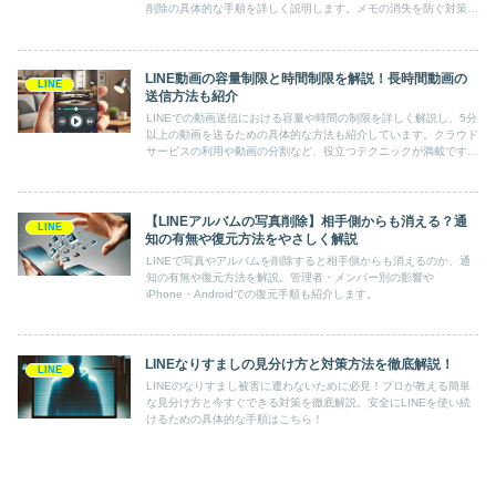
削除の具体的な手順を詳しく説明します。メモの消失を防ぐ対策
や、効率的な整理方法も紹介。LINEをもっと便利に活用しましょ
う！
LINE動画の容量制限と時間制限を解説！長時間動画の
LINE
送信方法も紹介
LINEでの動画送信における容量や時間の制限を詳しく解説し、5分
以上の動画を送るための具体的な方法も紹介しています。クラウド
サービスの利用や動画の分割など、役立つテクニックが満載です。
LINEをより効果的に使いたい方に必見の記事です。
【LINEアルバムの写真削除】相手側からも消える？通
LINE
知の有無や復元方法をやさしく解説
LINEで写真やアルバムを削除すると相手側からも消えるのか、通
知の有無や復元方法を解説。管理者・メンバー別の影響や
iPhone・Androidでの復元手順も紹介します。
LINEなりすましの見分け方と対策方法を徹底解説！
LINE
LINEのなりすまし被害に遭わないために必見！プロが教える簡単
な見分け方と今すぐできる対策を徹底解説。安全にLINEを使い続
けるための具体的な手順はこちら！