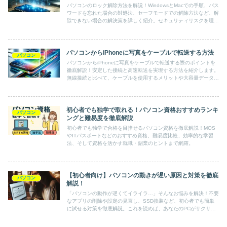
パソコンのロック解除方法を解説！WindowsとMacでの手順、パス
ワードを忘れた場合の対処法、セーフモードでの解除方法など、解
除できない場合の解決策を詳しく紹介。セキュリティリスクを理解
し、安全にロック解除するための必読ガイドです。
パソコンからiPhoneに写真をケーブルで転送する方法
パソコン
パソコンからiPhoneに写真をケーブルで転送する際のポイントを
徹底解説！安定した接続と高速転送を実現する方法を紹介します。
無線接続と比べて、ケーブルを使用するメリットや大容量データの
効率的な取り扱い方法を学べます。初心者でも簡単にできる手順を
ステップバイステップで説明していますので、スムーズに写真を移
行したい方におすすめです。
初心者でも独学で取れる！パソコン資格おすすめランキ
パソコン
ングと難易度を徹底解説
初心者でも独学で合格を目指せるパソコン資格を徹底解説！MOS
やITパスポートなどのおすすめ資格、難易度比較、効率的な学習
法、そして資格を活かす就職・副業のヒントまで網羅。
【初心者向け】パソコンの動きが遅い原因と対策を徹底
パソコン
解説！
「パソコンの動作が遅くてイライラ…」そんなお悩みを解決！不要
なアプリの削除や設定の見直し、SSD換装など、初心者でも簡単
に試せる対策を徹底解説。これを読めば、あなたのPCがサクサク
快適に！今すぐチェック！