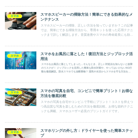
スマホスピーカーの掃除方法！簡単にできる効果的なメ
スマホ
ンテナンス
スマホスピーカーの掃除、正しい方法を知っていますか？この記事
では、簡単にできる掃除方法から、専用キットを使った応用テクニ
ックまで詳しく解説します。音質改善やスマホの寿命延長にも効果
的な方法を紹介し、スピーカーを安全にクリーニングするための注
意点も網羅。清潔なスマホで快適な音質を手に入れましょう！
スマホをお風呂に落とした！復旧方法とジップロック活
スマホ
用法
スマホをお風呂に落としてしまった…そんなとき、正しい対処法を知らないと故障
のリスクが！ ジップロックを活用した簡単な防水対策や、やってはいけないNG行
動を徹底解説。防水スマホでも油断禁物？ 湿気や水没からスマホを守る方法を今
すぐチェック！
スマホの写真を自宅、コンビニで簡単プリント！お得な
スマホ
方法を徹底比較
スマホの写真を自宅やコンビニで手軽にプリント！コストを抑えつ
つ高品質な写真を楽しむための方法を徹底比較。お得な節約テクニ
ックも満載、スマホユーザー必見のプリントガイドです。
スマホリングの外し方：ドライヤーを使った簡単ステッ
スマホ
プ