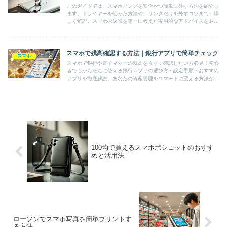
このガイドでは、スマホリングを安全かつ簡単に外す方法を紹介し
ます。ドライヤーを使った方法や、リングだけを外すコツまで、詳
しく解説。スマホの保護を第一に考えた実用的なアドバイスをお届
けします。
スマホで残高確認する方法｜銀行アプリで簡単チェック
スマホ
スマホで銀行や電子マネーの残高を今すぐ確認したい方必見！初心
者でもかんたんに使える銀行アプリの選び方・設定手順・おすすめ
アプリを徹底解説。あなたの資産管理をスマートに変える方法がこ
こにあります！
100均で買えるスマホポシェットのおすす
めと活用法
ローソンでスマホ写真を簡単プリントす
る方法