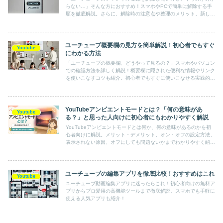
らない…」そんな方におすすめ！スマホやPCで簡単に解除する手
順を徹底解説。さらに、解除時の注意点や整理のメリット、新しい
おすすめチャンネルの探し方もご紹介。これで快適なユーチューブ
体験を手に入れよう！
ユーチューブ概要欄の見方を簡単解説！初心者でもすぐ
Youtube
にわかる方法
「ユーチューブの概要欄、どうやって見るの？」スマホやパソコン
での確認方法を詳しく解説！概要欄に隠された便利な情報やリンク
を使いこなすコツも紹介。初心者でもすぐに使いこなせる実践的な
内容が満載！
YouTubeアンビエントモードとは？「何の意味があ
Youtube
る？」と思った人向けに初心者にもわかりやすく解説
YouTubeアンビエントモードとは何か、何の意味があるのかを初
心者向けに解説。メリット・デメリット、オン・オフの設定方法、
表示されない原因、オフにしても問題ないかまでわかりやすく紹介
します。
ユーチューブの編集アプリを徹底比較！おすすめはこれ
Youtube
ユーチューブ動画編集アプリに迷ったらこれ！初心者向けの無料ア
プリからプロ愛用の高機能ツールまで徹底解説。スマホでも手軽に
使える人気アプリも紹介！