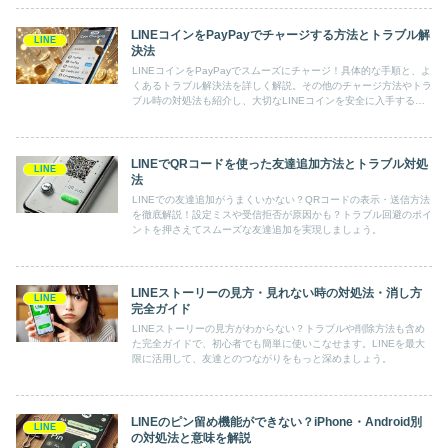
LINEコインをPayPayでチャージする方法とトラブル解
LINE
決法
LINEコインをPayPayでスムーズにチャージ！具体的な手順と、よ
くあるトラブル解決法を詳しく解説。その他のチャージ方法やトラ
ブル時の対処法も紹介し、大切なLINEコインを安全に入手するた
めの必読ガイドです。
LINEでQRコードを使った友達追加方法とトラブル対処
LINE
法
LINEでの友達追加がうまくいかない？QRコードの表示・送信方法
を徹底解説！設定ミスや受信拒否が原因かも？トラブル回避のポイ
ントを押さえてスムーズな友達追加を実現しましょう。
LINEストーリーの見方・見れない時の対処法・消し方
LINE
完全ガイド
LINEストーリーの見方がわからない？トラブルや削除方法も含め
た完全ガイドで、初心者でも簡単に使いこなせます。LINEを最大
限に活用して、友達とのつながりをもっと深めましょう。
LINEのピン留め機能ができない？iPhone・Android別
LINE
の対処法と意味を解説