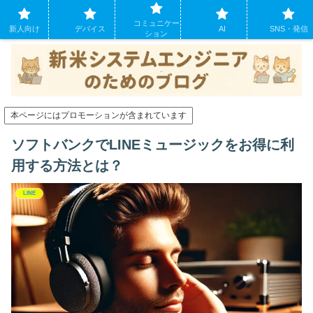
システムエンジニアになったばかりの方のために。現場でよくあるパソコンの
コミュニケー
トラブルも
新人向け
デバイス
AI
SNS・発信
ション
本ページにはプロモーションが含まれています
ソフトバンクでLINEミュージックをお得に利
用する方法とは？
LINE