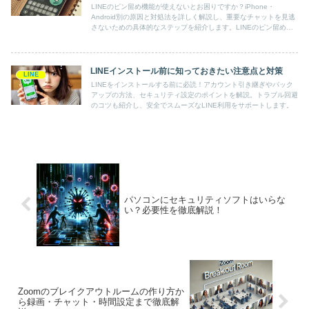
LINEのピン留め機能が使えないとお困りですか？iPhone・
Android別の原因と対処法を詳しく解説し、重要なチャットを見逃
さないための具体的なステップを紹介します。LINEのピン留め機
能を活用して、重要なチャットを見逃さない方法を学びましょう。
LINEインストール前に知っておきたい注意点と対策
LINE
LINEをインストールする前に必読！アカウント引き継ぎやバック
アップの方法、セキュリティ設定のポイントを解説。トラブル回避
のコツも紹介し、安全でスムーズなLINE利用をサポートします。
パソコンにセキュリティソフトはいらな
い？必要性を徹底解説！
Zoomのブレイクアウトルームの作り方か
ら録画・チャット・時間設定まで徹底解