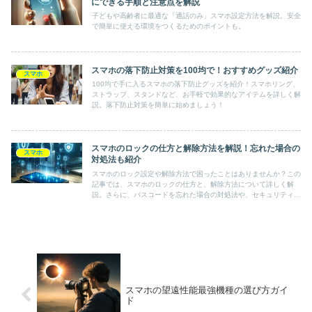
にできる手順と注意点を解説
子どもや高齢者に最適な「通話のみ」スマホ設定方法を解説。安全
で簡単に使える環境をつくるためのポイントも。
スマホの落下防止対策を100均で！おすすめグッズ紹介
スマホ
100均で手に入るスマホの落下防止グッズを紹介！スマホリング、
ストラップ、スタンドなど、お手軽で効果的なアイテムを詳しく解
説。落下防止対策を簡単に始めましょう！
スマホのロックの仕方と解除方法を解説！忘れた場合の
スマホ
対処法も紹介
スマホのロック設定や解除方法で困ったことはありませんか？この
記事では、スマホのロックの仕方と、解除方法について詳しく解
説。さらに、パスコードを忘れた場合の対処法や、セキュリティを
保つためのポイントも紹介しています。スマホの安全な利用をサポ
ートするためのガイドをぜひご覧ください。
スマホの望遠性能最強機種の選び方ガイ
ド