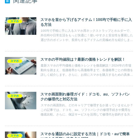
関連記事
スマホを首から下げるアイテム！100均で手軽に手に入
スマホ
る方法
100均で手軽に手に入るスマホ用ネックストラップとホルダーで、
外出時や日常生活をもっと快適に！使いやすさと安全性を重視した
選び方のポイントや、長持ちするアイテムの見極め方を紹介しま
す。旅行やアウトドアシーンでも活躍する便利なアイテムについて
詳しく知りたい方はぜひチェックしてください。
スマホの平均値段は？最新の価格トレンドを解説！
スマホ
最新スマホの平均価格と価格トレンドを徹底解説！2024年の市場
動向を踏まえ、低価格帯から高価格帯まで、各価格帯ごとの特徴を
詳しく紹介します。さらに、お得にスマホを購入するための具体的
な方法や今後の価格予測も掲載。スマホ選びで失敗しないための必
見ガイドです。
スマホ画面割れ修理ガイド：ドコモ、au、ソフトバン
スマホ
クの修理代と対応方法
スマホの画面割れ、どのキャリアで修理するか迷っていませんか？
この記事では、ドコモ、au、ソフトバンクの修理手続きや費用を
徹底比較。さらに、保証サービスを活用して修理代を節約する方法
も紹介します。スマホ修理で失敗しないためのガイドをぜひ参考に
してください。
スマホを通話のみに設定する方法｜ドコモ・auで簡単
スマホ